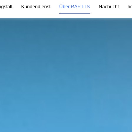
gsfall
Kundendienst
Über RAETTS
Nachricht
h