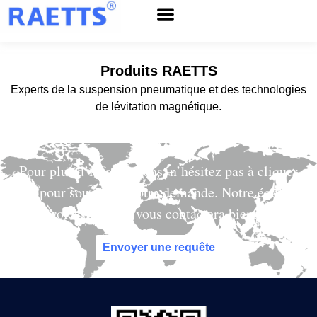
Service après-vente
À propos de RAETTS
Nouvelles et événements
Produits RAETTS
Experts de la suspension pneumatique et des technologies
de lévitation magnétique.
Pour plus d’informations, n’hésitez pas à cliquer
ici pour soumettre votre demande. Notre équipe
professionnelle vous contactera bientôt.
Envoyer une requête