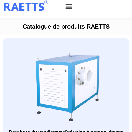
Service après-vente
À propos de RAETTS
Nouvelles et événements
Catalogue de produits RAETTS