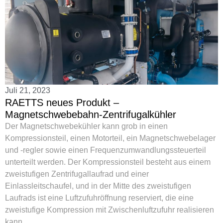
Juli 21, 2023
RAETTS neues Produkt –
Magnetschwebebahn-Zentrifugalkühler
Der Magnetschwebekühler kann grob in einen
Kompressionsteil, einen Motorteil, ein Magnetschwebelager
und -regler sowie einen Frequenzumwandlungssteuerteil
unterteilt werden. Der Kompressionsteil besteht aus einem
zweistufigen Zentrifugallaufrad und einer
Einlassleitschaufel, und in der Mitte des zweistufigen
Laufrads ist eine Luftzufuhröffnung reserviert, die eine
zweistufige Kompression mit Zwischenluftzufuhr realisieren
kann.