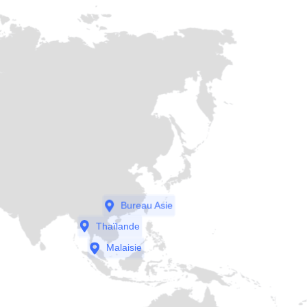
Bureau Asie
Thaïlande
Malaisie