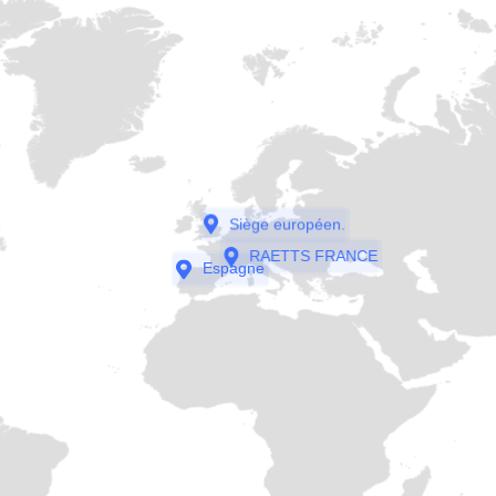
Siège européen.
RAETTS FRANCE
Espagne