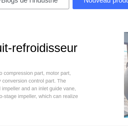
/Blogs de l’industrie
Nouveau produi
-refroidisseur
to compression part, motor part,
y conversion control part. The
 impeller and an inlet guide vane,
wo-stage impeller, which can realize