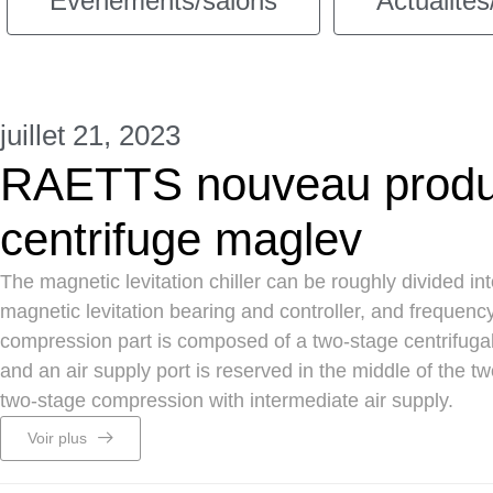
Événements/salons
Actualités
juillet 21, 2023
RAETTS nouveau produit
centrifuge maglev
The magnetic levitation chiller can be roughly divided in
magnetic levitation bearing and controller, and frequenc
compression part is composed of a two-stage centrifugal
and an air supply port is reserved in the middle of the t
two-stage compression with intermediate air supply.
Voir plus